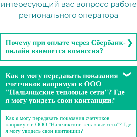
интересующий вас вопросо работе
регионального оператора
Почему при оплате через Сбербанк-
онлайн взимается комиссия?
Тариф на вывоз ТКО устанавливается
Министерством энергетики, тарифов и жилищного
Как я могу передавать показания
надзора Кабардино-Балкарской Республики в
соответствии с Правилами регулирования тарифов в
счетчиков напрямую в ООО
сфере обращения с твердыми коммунальными
"Нальчикские тепловые сети"? Где
отходами, утвержденными Постановлением
я могу увидеть свои квитанции?
Правительства РФ №484.
Помимо тарифа утверждаются также нормативы
образования отходов.
Как я могу передавать показания счетчиков
Они для разных категорий разные. Для жителей
напрямую в ООО "Нальчикские тепловые сети"? Где
многоквартирных домов одни, для частных домов
я могу увидеть свои квитанции?
другие, для дачников - третьи. Размер платы за