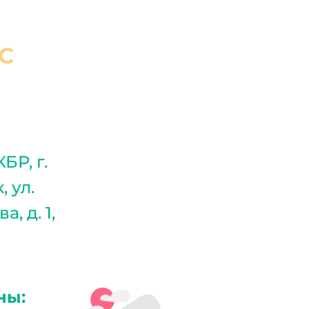
С
КБР, г.
 ул.
, д. 1,
ны: