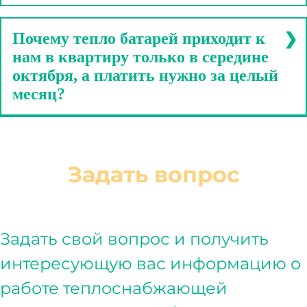
вывоз ТКО для граждан складывается так:
Количество проживающих * норматив * тариф =
Почему тепло батарей приходит к
размер платы за год. Делим получившуюся цифру
на 12 и получаем размер платы в месяц.
нам в квартиру только в середине
октября, а платить нужно за целый
месяц?
If you liked then don't forget to subscribe the channel
for latest videos.
Задать вопрос
Задать свой вопрос и получить
интересующую вас информацию о
работе теплоснабжающей