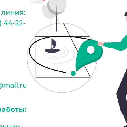
 линия:
) 44-22-
@mail.ru
работы:
ьник -