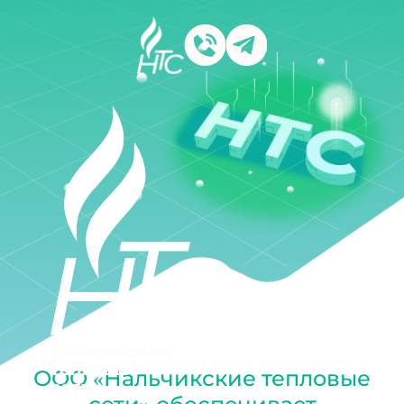
Нальчикские
тепловые
ООО «Нальчикские тепловые
сети