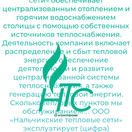
сети» обеспечивает
Теплоснабжающая компания
осуществляет поставку тепловой энергии,
горячей воды и теплоносителя потребителям микрорайонов
централизованным отоплением и
горячим водоснабжением
столицы с помощью собственных
источников теплоснабжения.
Деятельность компании включает
распределение и сбыт тепловой
энергии, обеспечение
деятельности и развитие
централизованной системы
теплоснабжения, а также
генерацию тепловой энергии.
Сколько тепловых пунктов мы
обслуживанием… ООО
О компании
«Нальчикские тепловые сети»
эксплуатирует (цифра)